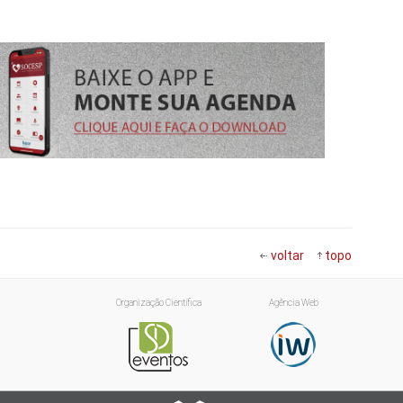
voltar
topo
Organização Científica
Agência Web