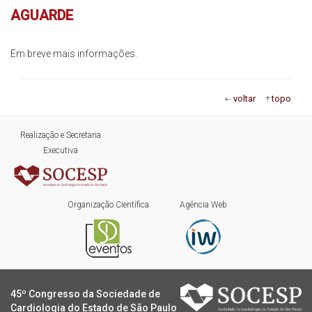
AGUARDE
Inscrições
Em breve mais informações.
Programação
Hands On
voltar
topo
Intercardio
Realização e Secretaria
Executiva
Entrevistas
Feira de Exposição
Organização Científica
Agência Web
Hospedagem
Traslado
45º Congresso da Sociedade de
Cardiologia do Estado de São Paulo