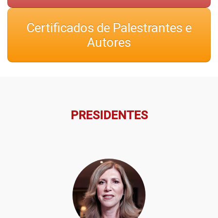
Inscrições
Certificados de Palestrantes e
Autores
Programação
Hands On
Intercardio
PRESIDENTES
Entrevistas
Feira de Exposição
Hospedagem
Traslado