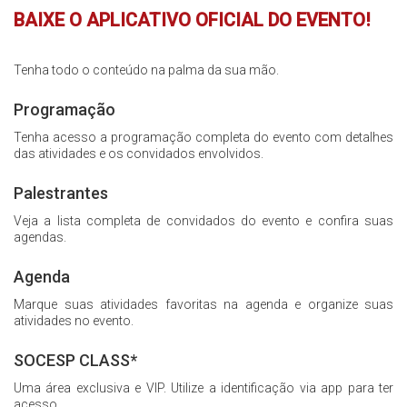
BAIXE O APLICATIVO OFICIAL DO EVENTO!
Inscrições
Tenha todo o conteúdo na palma da sua mão.
Programação
Programação
Hands On
Tenha acesso a programação completa do evento com detalhes
das atividades e os convidados envolvidos.
Intercardio
Palestrantes
Entrevistas
Veja a lista completa de convidados do evento e confira suas
agendas.
Feira de Exposição
Agenda
Marque suas atividades favoritas na agenda e organize suas
Hospedagem
atividades no evento.
SOCESP CLASS*
Traslado
Uma área exclusiva e VIP. Utilize a identificação via app para ter
acesso.