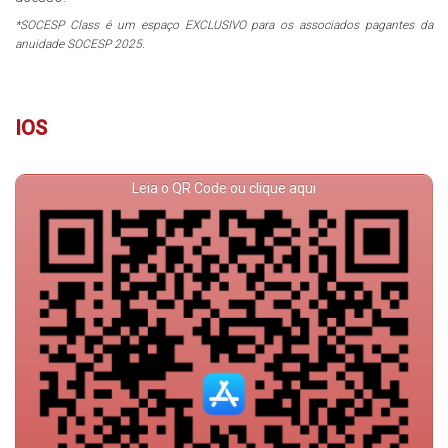
*SOCESP Class é um espaço EXCLUSIVO para os associados pagantes da
anuidade SOCESP 2025.
IOS
Leia o QR Code ou clique aqui