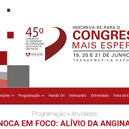
crições
Programação
Hands On
Intercardio
Entrevistas
Feira de 
Programação » Atividades
INOCA EM FOCO: ALÍVIO DA ANGIN