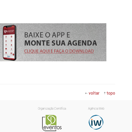
voltar
topo
Organização Científica
Agência Web