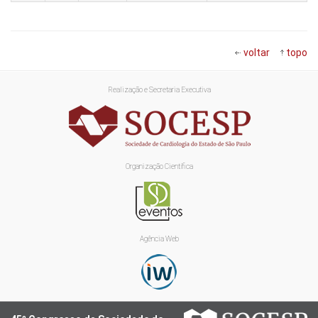
voltar
topo
Realização e Secretaria Executiva
Organização Científica
Agência Web