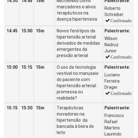
14:30
14:45
15m
MicroRNAs como
Palestrante:
marcadores e alvos
Roberto
terapêuticos na
Schreiber
doença hipertensiva
Confirmado
14:45
15:00
15m
Novos fenótipos da
Palestrante:
hipertensão arterial
Wilson
derivados de medidas
Nadruz
emergentes da
Junior
pressão arterial
Confirmado
15:00
15:15
15m
O uso da tecnologia
Palestrante:
vestível no manuseio
Luciano
do paciente com
Ferreira
hipertensão arterial:
Drager
promessa ou
Confirmado
realidade?
15:15
15:30
15m
Terapêuticas
Palestrante:
inovadoras na
Francisco
hipertensão: da
Rafael
bancada à beira do
Martins
leito
Laurindo