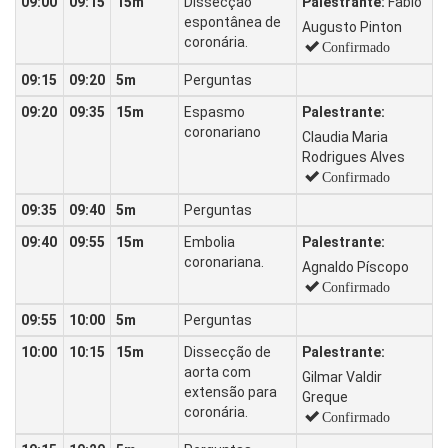
09:00
09:15
15m
Dissecção
Palestrante:
Fabio
espontânea de
Augusto Pinton
coronária.
Confirmado
09:15
09:20
5m
Perguntas
09:20
09:35
15m
Espasmo
Palestrante:
coronariano
Claudia Maria
Rodrigues Alves
Confirmado
09:35
09:40
5m
Perguntas
09:40
09:55
15m
Embolia
Palestrante:
coronariana.
Agnaldo Píscopo
Confirmado
09:55
10:00
5m
Perguntas
10:00
10:15
15m
Dissecção de
Palestrante:
aorta com
Gilmar Valdir
extensão para
Greque
coronária.
Confirmado