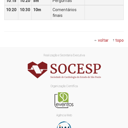
10:15
10:20
5m
Perguntas
10:20
10:30
10m
Comentários
finais
voltar
topo
Realização e Secretaria Executiva
Organização Científica
Agência Web