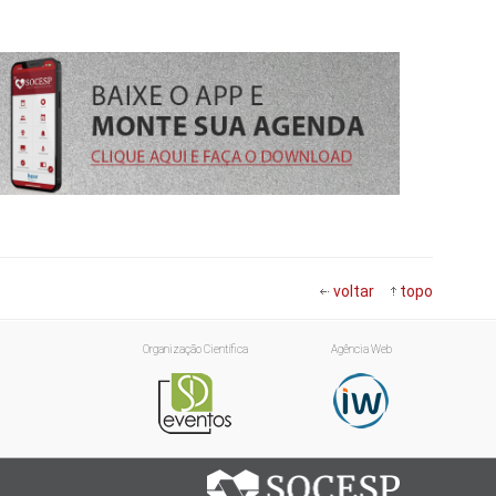
voltar
topo
Organização Científica
Agência Web