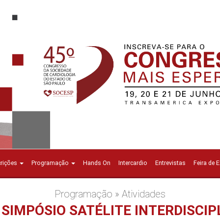
crições
Programação
Hands On
Intercardio
Entrevistas
Feira de 
Programação » Atividades
- SIMPÓSIO SATÉLITE INTERDISCIP