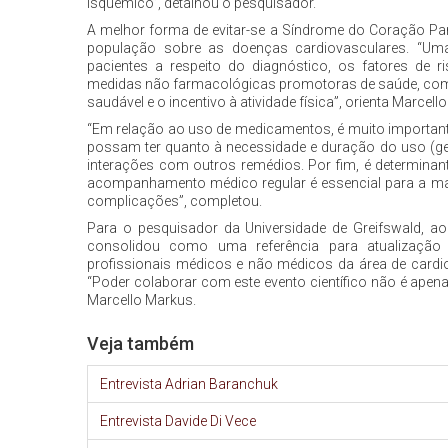
isquêmico”, detalhou o pesquisador.
A melhor forma de evitar-se a Síndrome do Coração Par
população sobre as doenças cardiovasculares. “Uma
pacientes a respeito do diagnóstico, os fatores de r
medidas não farmacológicas promotoras de saúde, com
saudável e o incentivo à atividade física”, orienta Marcell
“Em relação ao uso de medicamentos, é muito important
possam ter quanto à necessidade e duração do uso (gera
interações com outros remédios. Por fim, é determina
acompanhamento médico regular é essencial para a ma
complicações”, completou.
Para o pesquisador da Universidade de Greifswald, 
consolidou como uma referência para atualização e
profissionais médicos e não médicos da área de cardi
“Poder colaborar com este evento científico não é apen
Marcello Markus.
Veja também
Entrevista Adrian Baranchuk
Entrevista Davide Di Vece