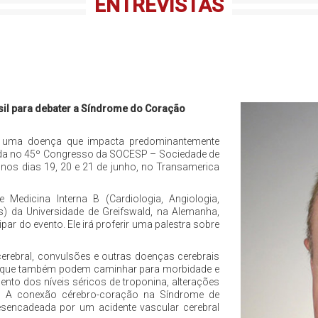
ENTREVISTAS
sil para debater a Síndrome do Coração
é uma doença que impacta predominantemente
ida no 45º Congresso da SOCESP – Sociedade de
 nos dias 19, 20 e 21 de junho, no Transamerica
edicina Interna B (Cardiologia, Angiologia,
s) da Universidade de Greifswald, na Alemanha,
par do evento. Ele irá proferir uma palestra sobre
 cerebral, convulsões e outras doenças cerebrais
, que também podem caminhar para morbidade e
ento dos níveis séricos de troponina, alterações
mias. A conexão cérebro-coração na Síndrome de
encadeada por um acidente vascular cerebral