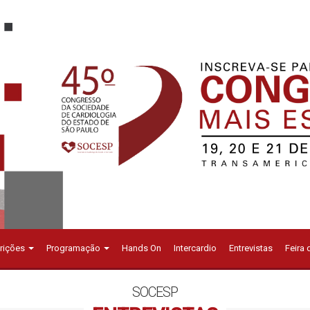
crições
Programação
Hands On
Intercardio
Entrevistas
Feira
SOCESP