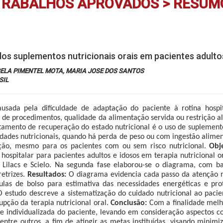
TRABALHOS APROVADOS > RESUM
os suplementos nutricionais orais em pacientes adultos
BELA PIMENTEL MOTA, MARIA JOSE DOS SANTOS
SIL
sada pela dificuldade de adaptação do paciente à rotina hospit
 de procedimentos, qualidade da alimentação servida ou restrição al
amento de recuperação do estado nutricional é o uso de suplemento
ades nutricionais, quando há perda de peso ou com ingestão alimenta
ação, mesmo para os pacientes com ou sem risco nutricional.
Obje
 hospitalar para
pacientes adultos e idosos em terapia nutricional o
Lilacs e Scielo. Na segunda fase elaborou-se o diagrama, com base
etrizes.
Resultados:
O diagrama evidencia cada passo da atenção nut
mulas de bolso para estimativa das necessidades energéticas e pro
. O estudo descreve a sistematização do cuidado nutricional ao paci
upção da terapia nutricional oral.
Conclusão:
Com a finalidade melhor
e individualizada do paciente, levando em consideração aspectos co
dentre outros, a fim de atingir as metas instituídas, visando minimi