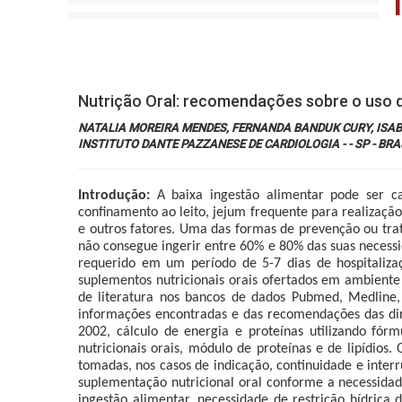
Nutrição Oral: recomendações sobre o uso d
NATALIA MOREIRA MENDES, FERNANDA BANDUK CURY, ISA
INSTITUTO DANTE PAZZANESE DE CARDIOLOGIA - - SP - BRA
Introdução:
A baixa ingestão alimentar pode ser cau
confinamento ao leito, jejum frequente para realização
e outros fatores. Uma das formas de prevenção ou trat
não consegue ingerir entre 60% e 80% das suas necessid
requerido em um período de 5-7 dias de hospitaliz
suplementos nutricionais orais ofertados em ambiente
de literatura nos bancos de dados Pubmed, Medline, 
informações encontradas e das recomendações das dir
2002, cálculo de energia e proteínas utilizando fór
nutricionais orais, módulo de proteínas e de lipídios
tomadas, nos casos de indicação, continuidade e interr
suplementação nutricional oral conforme a necessidad
ingestão alimentar, necessidade de restrição hídrica 