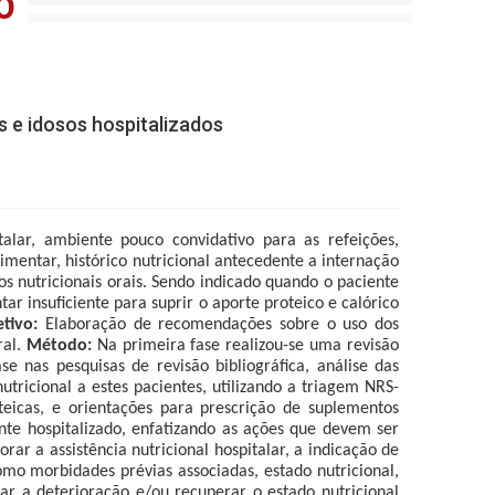
O
 e idosos hospitalizados
alar, ambiente pouco convidativo para as refeições,
imentar, histórico nutricional antecedente a internação
s nutricionais orais. Sendo indicado quando o paciente
r insuficiente para suprir o aporte proteico e calórico
tivo:
Elaboração de recomendações sobre o uso dos
ral.
Método:
Na primeira fase realizou-se uma revisão
 nas pesquisas de revisão bibliográfica, análise das
ricional a estes pacientes, utilizando a triagem NRS-
teicas, e orientações para prescrição de suplementos
ente hospitalizado, enfatizando as ações que devem ser
ar a assistência nutricional hospitalar, a indicação de
mo morbidades prévias associadas, estado nutricional,
zar a deterioração e/ou recuperar o estado nutricional