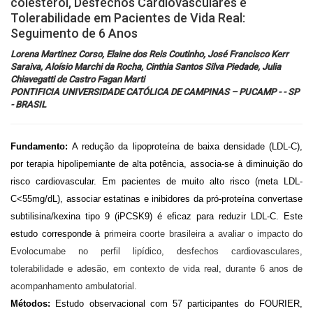
colesterol, Desfechos Cardiovasculares e
Tolerabilidade em Pacientes de Vida Real:
Inscrições
Seguimento de 6 Anos
Lorena Martinez Corso, Elaine dos Reis Coutinho, José Francisco Kerr
Programação
Saraiva, Aloísio Marchi da Rocha, Cinthia Santos Silva Piedade, Julia
Chiavegatti de Castro Fagan Marti
PONTIFICIA UNIVERSIDADE CATÓLICA DE CAMPINAS – PUCAMP - - SP
Hands On
- BRASIL
Intercardio
Fundamento: 
A redução da lipoproteína de baixa densidade (LDL-C), 
por terapia hipolipemiante de alta potência, associa-se à diminuição do 
Entrevistas
risco cardiovascular. Em pacientes de muito alto risco (meta LDL-
C<55mg/dL), associar estatinas e inibidores da pró-proteína convertase 
Feira de Exposição
subtilisina/kexina tipo 9 (iPCSK9) é eficaz para reduzir LDL-C. Este 
estudo corresponde à p
rimeira coorte brasileira a avaliar o impacto do
Hospedagem
Evolocumabe no perfil lipídico, desfechos cardiovasculares,
tolerabilidade e adesão, em contexto de vida real, durante 6 anos de
Traslado
acompanhamento ambulatorial.
Métodos: 
Estudo observacional com 57 participantes do FOURIER, 