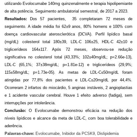
utilizando Evolocumabe 140mg quinzenalmente e terapia hipolipemiante 
de alta potência. Seguimento ambulatorial semestral, de 2017 a 2023.
Resultados:
 Dos 57 pacientes,  35 completaram 72 meses de 
seguimento. A idade média foi 62±9 anos, 80% homens e 100% com 
doença cardiovascular aterosclerótica (DCVA). Perfil lipídico basal 
(mg/dL): colesterol total 180±39, LDL-C 106±25, HDL-C 42±10 e 
triglicerídeos 164±117. Após 72 meses, observou-se redução 
significativa no colesterol total (43,33%; 102±40mg/dL; p=2.66e-13), 
LDL-C (65,1%; 37±38mg/dL; p=1.81e-12) e triglicerídeos (29,9%; 
115±58mg/dL; p=1.73e-05). As metas de LDL-C≤50mg/dL foram 
atingidas por 77,8% dos pacientes e LDL-C≤20mg/dL por 44,4%. 
Ocorreram 2 infartos do miocárdio, 5 anginas instáveis, 2 angioplastias 
e 1 acidente vascular cerebral. Houve 1 efeito adverso (fadiga), sem 
interrupções por intolerância.
Conclusão:
 O Evolocumabe demonstrou eficácia na redução dos 
níveis lipídicos e alcance da meta de LDL-C, com boa tolerabilidade e 
aderência.
Palavras-chave:
Evolocumabe, Inibidor da PCSK9, Dislipidemia