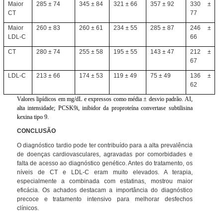
Maior
285
±
74
345
±
84
321
±
66
357
±
92
330
±
CT
77
Maior
260
±
83
260
±
61
234
±
55
285
±
87
246
±
LDL-C
66
CT
280
±
74
255
±
58
195
±
55
143
±
47
212
±
67
LDL-C
213
±
66
174
±
53
119
±
49
75
±
49
136
±
62
Valores lipídicos em mg/dL e expressos como média
± desvio padrão.
AI,
alta intensidade; PCSK9i, inibidor da proproteína convertase subtilisina
kexina tipo 9.
CONCLUSÃO
O diagnóstico tardio pode ter contribuído para a alta prevalência
de doenças cardiovasculares, agravadas por comorbidades e
falta de acesso ao diagnóstico genético. Antes do tratamento, os
níveis de CT e LDL-C eram muito elevados. A terapia,
especialmente a combinada com estatinas, mostrou maior
eficácia. Os achados destacam a importância do diagnóstico
precoce e tratamento intensivo para melhorar desfechos
clínicos.