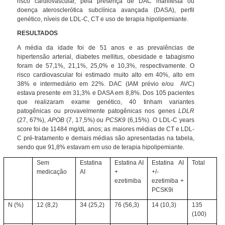
risco cardiovascular, pela presença de DAC manifesta ou
doença aterosclerótica subclínica avançada (DASA), perfil
genético, níveis de LDL-C, CT e uso de terapia hipolipemiante.
RESULTADOS
A média da idade foi de 51 anos e as prevalências de
hipertensão arterial, diabetes mellitus, obesidade e tabagismo
foram de 57,1%, 21,1%, 25,0% e 10,3%, respectivamente. O
risco cardiovascular foi estimado muito alto em 40%, alto em
38% e intermediário em 22%. DAC (IAM prévio e/ou AVC)
estava presente em 31,3% e DASA em 8,8%. Dos 105 pacientes
que realizaram exame genético, 40 tinham variantes
patogênicas ou provavelmente patogênicas nos genes
LDLR
(27, 67%),
APOB
(7, 17,5%) ou
PCSK9
(6,15%). O LDL-C years
score foi de 11484 mg/dL anos; as
maiores
médias de CT e LDL-
C pré-tratamento e demais médias são apresentadas na tabela,
sendo que 91,8% estavam em uso de terapia hipolipemiante.
Sem
Estatina
Estatina AI
Estatina AI
Total
medicação
AI
+
+/-
ezetimiba
ezetimiba +
PCSK9i
N (%)
12 (8,2)
34 (25,2)
76 (56,3)
14 (10,3)
135
(100)