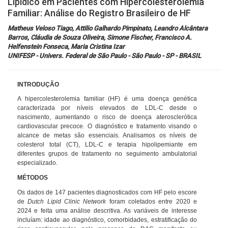
Lipídico em Pacientes com Hipercolesterolemia
Familiar: Análise do Registro Brasileiro de HF
Inscrições
Matheus Veloso Tiago, Attilio Galhardo Pimpinato, Leandro Alcântara
Barros, Cláudia de Souza Oliveira, Simone Fischer, Francisco A.
Programação
Helfenstein Fonseca, Maria Cristina Izar
UNIFESP - Univers. Federal de São Paulo - São Paulo - SP - BRASIL
Hands On
INTRODUÇÃO
Intercardio
A hipercolesterolemia familiar (HF) é uma doença genética
caracterizada por níveis elevados de LDL-C desde o
nascimento, aumentando o risco de doença aterosclerótica
Entrevistas
cardiovascular precoce. O diagnóstico e tratamento visando o
alcance de metas são essenciais. Analisamos os níveis de
colesterol total (CT), LDL-C e terapia hipolipemiante em
Feira de Exposição
diferentes grupos de tratamento no seguimento ambulatorial
especializado.
Hospedagem
MÉTODOS
Os dados de 147 pacientes diagnosticados com HF pelo escore
Traslado
de
Dutch Lipid Clinic Network
foram coletados
entre 2020 e
2024 e feita uma análise descritiva. As variáveis de interesse
incluíam: idade ao diagnóstico, comorbidades, estratificação do