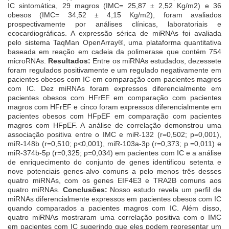
IC sintomática, 29 magros (IMC= 25,87 ± 2,52 Kg/m2) e 36
obesos (IMC= 34,52 ± 4,15 Kg/m2), foram avaliados
prospectivamente por análises clínicas, laboratoriais e
ecocardiográficas. A expressão sérica de miRNAs foi avaliada
pelo sistema TaqMan OpenArray®, uma plataforma quantitativa
baseada em reação em cadeia da polimerase que contém 754
microRNAs.
Resultados:
Entre os miRNAs estudados, dezessete
foram regulados positivamente e um regulado negativamente em
pacientes obesos com IC em comparação com pacientes magros
com IC. Dez miRNAs foram expressos diferencialmente em
pacientes obesos com HFrEF em comparação com pacientes
magros com HFrEF e cinco foram expressos diferencialmente em
pacientes obesos com HFpEF em comparação com pacientes
magros com HFpEF. A análise de correlação demonstrou uma
associação positiva entre o IMC e miR-132 (r=0,502; p=0,001),
miR-148b (r=0,510; p<0,001), miR-103a-3p (r=0,373; p =0,011) e
miR-374b-5p (r=0,325; p=0,034) em pacientes com IC e a análise
de enriquecimento do conjunto de genes identificou setenta e
nove potenciais genes-alvo comuns a pelo menos três desses
quatro miRNAs, com os genes EIF4E3 e TRA2B comuns aos
quatro miRNAs.
Conclusões:
Nosso estudo revela um perfil de
miRNAs diferencialmente expressos em pacientes obesos com IC
quando comparados a pacientes magros com IC. Além disso,
quatro miRNAs mostraram uma correlação positiva com o IMC
em pacientes com IC sugerindo que eles podem representar um