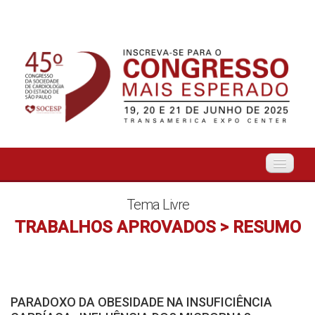
Início
Tema Livre
TRABALHOS APROVADOS > RESUMO
Organização
O Evento
PARADOXO DA OBESIDADE NA INSUFICIÊNCIA
Tema Livre