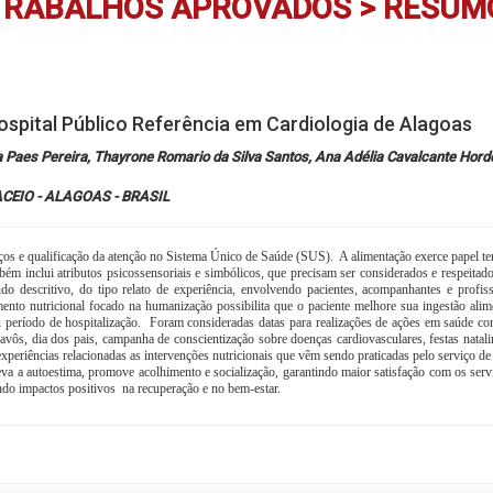
TRABALHOS APROVADOS > RESUM
pital Público Referência em Cardiologia de Alagoas
a Paes Pereira, Thayrone Romario da Silva Santos, Ana Adélia Cavalcante Hordo
EIO - ALAGOAS - BRASIL
iços e qualificação da atenção no Sistema Único de Saúde (SUS).
A alimentação exerce papel te
ém inclui atributos psicossensoriais e simbólicos, que precisam ser considerados e respeitad
do descritivo, do tipo relato de experiência, envolvendo pacientes, acompanhantes e profiss
ento nutricional focado na humanização possibilita que o paciente melhore sua ingestão alime
 período de hospitalização.
Foram consideradas datas para realizações de ações em saúde com
s avôs, dia dos pais, campanha de conscientização sobre doenças cardiovasculares, festas na
xperiências relacionadas as intervenções nutricionais que vêm sendo praticadas pelo serviço de 
a a autoestima, promove acolhimento e socialização, garantindo maior satisfação com os servi
ando impactos positivos
na recuperação e no bem-estar.