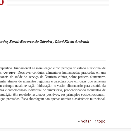
O
nho, Sarah Bezerra de Oliveira , Otoni Flavio Andrada
rapêutico
fundamental na manutenção e recuperação do estado nutricional de
os
Descrever condutas alimentares humanizadas praticadas em um
.
Objetivo
:
ionais de saúde do serviço de Nutrição clínica, sobre práticas alimentares
ntar através de alimentos regionais e característicos em datas que remetem
 enfoque na alimentação: hidratação no verão, alimentação para a saúde da
talinas e comemoração individual de aniversário, proporcionando momentos de
nutrição, têm revelado resultados positivos, aos princípios socioemocionais.
ços prestados. Essa abordagem não apenas otimiza a assistência nutricional,
voltar
topo