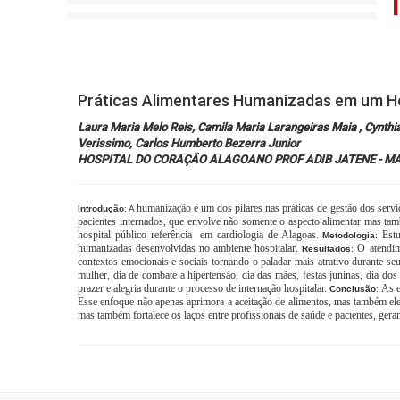
Práticas Alimentares Humanizadas em um Hos
Laura Maria Melo Reis, Camila Maria Larangeiras Maia , Cynthi
Verissimo, Carlos Humberto Bezerra Junior
HOSPITAL DO CORAÇÃO ALAGOANO PROF ADIB JATENE - MAC
humanização é um dos pilares nas práticas de gestão dos serv
Introdução
: A
pacientes internados, que envolve não somente o aspecto alimentar mas tamb
hospital público referência
em cardiologia de Alagoas.
Estu
Metodologia
:
humanizadas desenvolvidas no ambiente hospitalar
O atendim
.
Resultados
:
contextos emocionais e sociais tornando o paladar mais atrativo durante seu
mulher, dia de combate a hipertensão, dia das mães, festas juninas, dia do
prazer e alegria durante o processo de internação hospitalar.
As e
Conclusão
:
Esse enfoque não apenas aprimora a aceitação de alimentos, mas também elev
mas também fortalece os laços entre profissionais de saúde e pacientes, ger