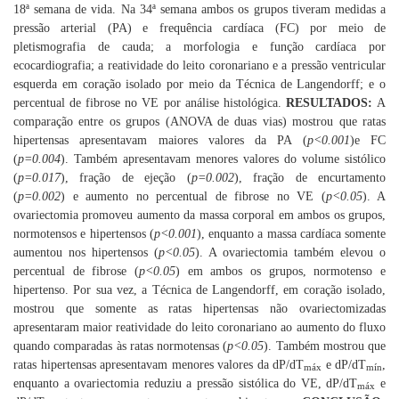
18ª semana de vida. Na 34ª semana ambos os grupos tiveram medidas a
pressão arterial (PA) e frequência cardíaca (FC) por meio de
pletismografia de cauda; a morfologia e função cardíaca por
ecocardiografia; a reatividade do leito coronariano e a pressão ventricular
esquerda em coração isolado por meio da Técnica de Langendorff; e o
percentual de fibrose no VE por análise histológica.
RESULTADOS:
A
comparação entre os grupos (ANOVA de duas vias) mostrou que ratas
hipertensas apresentavam maiores valores da PA (
p<0.001
)e FC
(
p=0.004
). Também apresentavam menores valores do volume sistólico
(
p=0.017
), fração de ejeção (
p=0.002
), fração de encurtamento
(
p=0.002
) e aumento no percentual de fibrose no VE (
p<0.05
). A
ovariectomia promoveu aumento da massa corporal em ambos os grupos,
normotensos e hipertensos (
p<0.001
), enquanto a massa cardíaca somente
aumentou nos hipertensos (
p<0.05
). A ovariectomia também elevou o
percentual de fibrose (
p<0.05
) em ambos os grupos, normotenso e
hipertenso. Por sua vez, a Técnica de Langendorff, em coração isolado,
mostrou que somente as ratas hipertensas não ovariectomizadas
apresentaram maior reatividade do leito coronariano ao aumento do fluxo
quando comparadas às ratas normotensas (
p<0.05
). Também mostrou que
ratas hipertensas apresentavam menores valores da dP/dT
e dP/dT
,
máx
mín
enquanto a ovariectomia reduziu a pressão sistólica do VE, dP/dT
e
máx