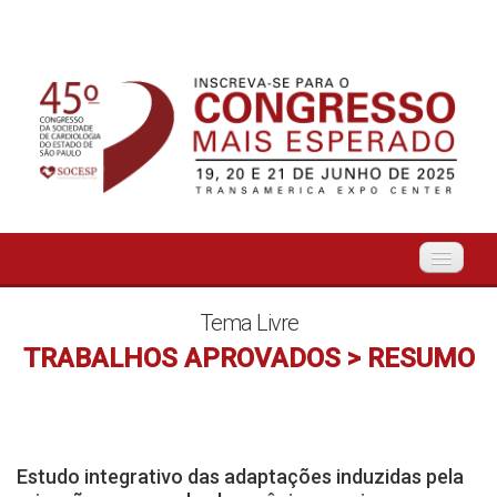
Início
Tema Livre
TRABALHOS APROVADOS > RESUMO
Organização
O Evento
Estudo integrativo das adaptações induzidas pela
Tema Livre