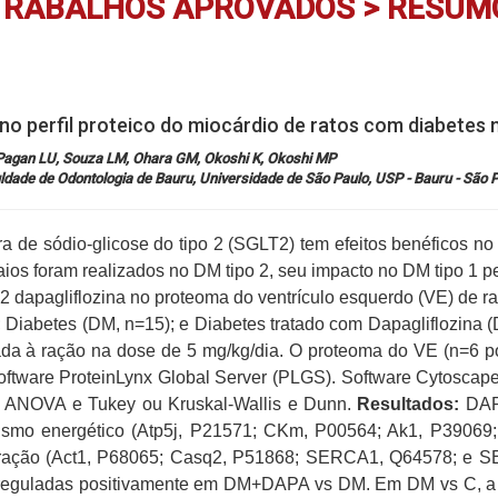
TRABALHOS APROVADOS > RESUM
no perfil proteico do miocárdio de ratos com diabetes 
 Pagan LU, Souza LM, Ohara GM, Okoshi K, Okoshi MP
e de Odontologia de Bauru, Universidade de São Paulo, USP - Bauru - São Pa
ra de sódio-glicose do tipo 2 (SGLT2) tem efeitos benéficos n
aios foram realizados no DM tipo 2, seu impacto no DM tipo 1 
2 dapagliflozina no proteoma do ventrículo esquerdo (VE) de r
4); Diabetes (DM, n=15); e Diabetes tratado com Dapagliflozin
nada à ração na dose de 5 mg/kg/dia. O proteoma do VE (n=6 p
ware ProteinLynx Global Server (PLGS). Software Cytoscape, e
ica: ANOVA e Tukey ou Kruskal-Wallis e Dunn.
Resultados:
DAPA
olismo energético (Atp5j, P21571; CKm, P00564; Ak1, P39069
ntração (Act1, P68065; Casq2, P51868; SERCA1, Q64578; e S
m reguladas positivamente em DM+DAPA vs DM. Em DM vs C, a