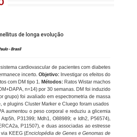
O
mellitus de longa evolução
ulo - Brasil
o sistema cardiovascular de pacientes com diabetes
permanece incerto.
Objetivo:
Investigar os efeitos do
atos com DM tipo 1.
Métodos:
Ratos Wistar machos
a (DM+DAPA, n=14) por 30 semanas. DM foi induzido
or grupo) foi avaliado em espectrometria de massa
 plugins Cluster Marker e Cluego foram usados ​​
 aumentou o peso corporal e reduziu a glicemia
; Atp5h, P31399; Mdh1, O88989; e Idh2, P56574),
ERCA2a, P11507), e duas associadas ao estresse
 via KEEG (
Enciclopédia de Genes e Genomas de