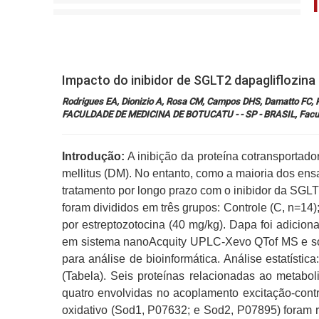
Impacto do inibidor de SGLT2 dapagliflozina 
Rodrigues EA, Dionizio A, Rosa CM, Campos DHS, Damatto FC,
FACULDADE DE MEDICINA DE BOTUCATU - - SP - BRASIL, Faculdad
Introdução:
A inibição da proteína cotransportado
mellitus (DM). No entanto, como a maioria dos ens
tratamento por longo prazo com o inibidor da SGLT
foram divididos em três grupos: Controle (C, n=1
por estreptozotocina (40 mg/kg). Dapa foi adicio
em sistema nanoAcquity UPLC-Xevo QTof MS e soft
para análise de bioinformática. Análise estatíst
(Tabela). Seis proteínas relacionadas ao metab
quatro envolvidas no acoplamento excitação-co
oxidativo (Sod1, P07632; e Sod2, P07895) fora