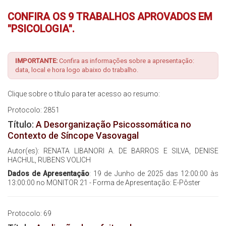
CONFIRA OS 9 TRABALHOS APROVADOS EM
Inscrições
"PSICOLOGIA".
Programação
IMPORTANTE:
Confira as informações sobre a apresentação:
Hands On
data, local e hora logo abaixo do trabalho.
Clique sobre o título para ter acesso ao resumo:
Intercardio
Protocolo: 2851
Entrevistas
Título:
A Desorganização Psicossomática no
Contexto de Síncope Vasovagal
Feira de Exposição
Autor(es): RENATA LIBANORI A. DE BARROS E SILVA, DENISE
HACHUL, RUBENS VOLICH
Hospedagem
Dados de Apresentação
: 19 de Junho de 2025 das 12:00:00 às
13:00:00 no MONITOR 21 - Forma de Apresentação: E-Pôster
Traslado
Protocolo: 69