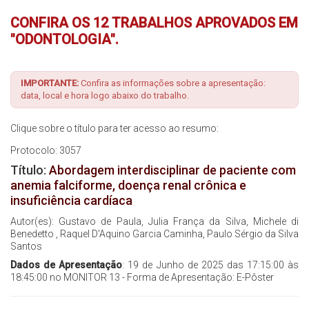
CONFIRA OS 12 TRABALHOS APROVADOS EM
Inscrições
"ODONTOLOGIA".
Programação
IMPORTANTE:
Confira as informações sobre a apresentação:
Hands On
data, local e hora logo abaixo do trabalho.
Clique sobre o título para ter acesso ao resumo:
Intercardio
Protocolo: 3057
Entrevistas
Título:
Abordagem interdisciplinar de paciente com
anemia falciforme, doença renal crônica e
insuficiência cardíaca
Feira de Exposição
Autor(es): Gustavo de Paula, Julia França da Silva, Michele di
Benedetto , Raquel D'Aquino Garcia Caminha, Paulo Sérgio da Silva
Hospedagem
Santos
Dados de Apresentação
: 19 de Junho de 2025 das 17:15:00 às
Traslado
18:45:00 no MONITOR 13 - Forma de Apresentação: E-Pôster