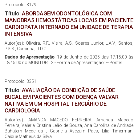
Protocolo: 3179
Título:
ABORDAGEM ODONTOLÓGICA COM
MANOBRAS HEMOSTÁTICAS LOCAIS EM PACIENTE
CARDIOPATA INTERNADO EM UNIDADE DE TERAPIA
INTENSIVA
Autor(es): Oliveira, R.F., Vieira, A.S., Soares Junior, L.A.V., Santos,
P.S.S., Caminha, R.D.G.
Dados de Apresentação
: 19 de Junho de 2025 das 17:15:00 às
18:45:00 no MONITOR 13 - Forma de Apresentação: E-Pôster
Protocolo: 3351
Título:
AVALIAÇÃO DA CONDIÇÃO DE SAÚDE
BUCAL EM PACIENTES COM DOENÇA VALVAR
NATIVA EM UM HOSPITAL TERCIÁRIO DE
CARDIOLOGIA
Autor(es): AMANDA MACEDO FERREIRA, Amanda Macedo
Ferreira, Valeria Cristina Leão de Souza, Ana Carolina de Andrade
Buhatem Medeiros , Gabriella Avezum Paes, Lilia Timerman,
Caique Matheus da Silva