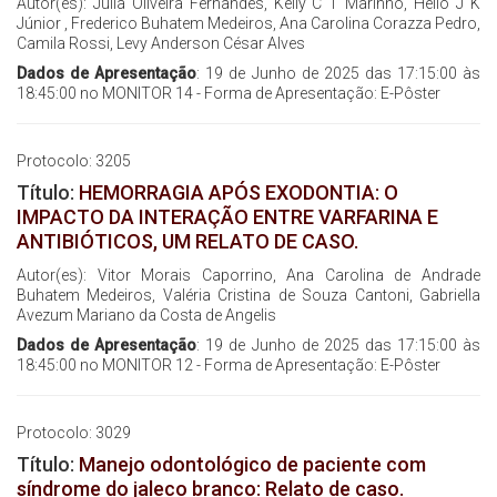
Autor(es): Júlia Oliveira Fernandes, Kelly C T Marinho, Hélio J K
Júnior , Frederico Buhatem Medeiros, Ana Carolina Corazza Pedro,
Camila Rossi, Levy Anderson César Alves
Dados de Apresentação
: 19 de Junho de 2025 das 17:15:00 às
18:45:00 no MONITOR 14 - Forma de Apresentação: E-Pôster
Protocolo: 3205
Título:
HEMORRAGIA APÓS EXODONTIA: O
IMPACTO DA INTERAÇÃO ENTRE VARFARINA E
ANTIBIÓTICOS, UM RELATO DE CASO.
Autor(es): Vitor Morais Caporrino, Ana Carolina de Andrade
Buhatem Medeiros, Valéria Cristina de Souza Cantoni, Gabriella
Avezum Mariano da Costa de Angelis
Dados de Apresentação
: 19 de Junho de 2025 das 17:15:00 às
18:45:00 no MONITOR 12 - Forma de Apresentação: E-Pôster
Protocolo: 3029
Título:
Manejo odontológico de paciente com
síndrome do jaleco branco: Relato de caso.