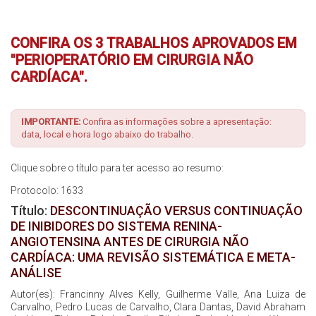
Inscrições
CONFIRA OS 3 TRABALHOS APROVADOS EM
"PERIOPERATÓRIO EM CIRURGIA NÃO
Programação
CARDÍACA".
Hands On
IMPORTANTE:
Confira as informações sobre a apresentação:
Intercardio
data, local e hora logo abaixo do trabalho.
Clique sobre o título para ter acesso ao resumo:
Entrevistas
Protocolo: 1633
Feira de Exposição
Título:
DESCONTINUAÇÃO VERSUS CONTINUAÇÃO
DE INIBIDORES DO SISTEMA RENINA-
ANGIOTENSINA ANTES DE CIRURGIA NÃO
Hospedagem
CARDÍACA: UMA REVISÃO SISTEMÁTICA E META-
ANÁLISE
Traslado
Autor(es): Francinny Alves Kelly, Guilherme Valle, Ana Luiza de
Carvalho, Pedro Lucas de Carvalho, Clara Dantas, David Abraham