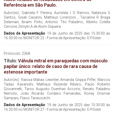
Referência em São Paulo.
Autor(es): Gabriela F Pereira, Auristela I O Ramos, Natássia S
Santos, Giseli Casarini, Matheus Lorenzoni , Tacianne R Braga
Delamain, Ibraim Pinto, Antonio Tito Paladino, Alberto Colella
Cervone, Dimytri A de Alvim Siqueira
Dados de Apresentação
: 19 de Junho de 2025 das 15:30:00 às
16:30:00 no MONITOR 22 - Forma de Apresentação: E-Pôster
Protocolo: 2368
Título:
Válvula mitral em paraquedas com músculo
papilar único: relato de caso de rara causa de
estenose importante
Autor(es): Raissa Matias Lewinter, Amanda Grippa Piffer, Marcos
Tadao Kavanishi, Matheus Rezende Ribeiro, Paulo Roberto
Giovannetti, Tarso Augusto Duenhas Accorsi, Renato Paladino
Nemoto, João Ricardo Cordeiro Fernandes, Roney Orismar
Sampaio, Flavio Tarasoutchi
Dados de Apresentação
: 19 de Junho de 2025 das 15:30:00 às
16:30:00 no MONITOR 27 - Forma de Apresentação: E-Pôster