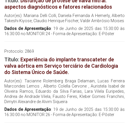
Título:
Disfunção de prótese de valva mitral:
aspectos diagnósticos e fatores relacionados
Autor(es): Mariana Delli Colli, Daniela Fernanda A Hemerly, Alberto
Takeshi Kiyose, Claudio Henrique Fischer, Valdir Ambrósio Moises
Dados de Apresentação
: 19 de Junho de 2025 das 15:30:00 às
16:30:00 no MONITOR 24 - Forma de Apresentação: E-Pôster
Protocolo: 2869
Título:
Experiência do implante transcateter de
valva aórtica em Serviço terciário de Cardiologia
do Sistema Único de Saúde.
Autor(es): Tacianne Rolemberg Braga Delamain, Lucas Ferreira
Marcondes Lemos , Alberto Colella Cervone , Auristela Isabel de
Oliveira Ramos, Eduardo da Silva Farias, Lara Vilela Euripedes,
Andrea de Andrade Vilela, Fausto Feres, Kleber Gomes Franchini,
Dimytri Alexandre de Alvim Siqueira
Dados de Apresentação
: 19 de Junho de 2025 das 15:30:00 às
16:30:00 no MONITOR 26 - Forma de Apresentação: E-Pôster