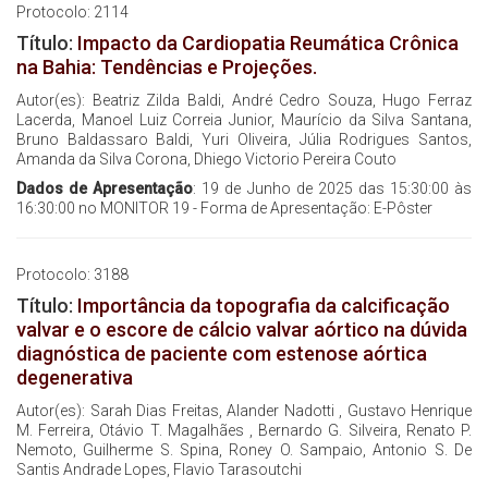
Protocolo: 2114
Título:
Impacto da Cardiopatia Reumática Crônica
na Bahia: Tendências e Projeções.
Autor(es): Beatriz Zilda Baldi, André Cedro Souza, Hugo Ferraz
Lacerda, Manoel Luiz Correia Junior, Maurício da Silva Santana,
Bruno Baldassaro Baldi, Yuri Oliveira, Júlia Rodrigues Santos,
Amanda da Silva Corona, Dhiego Victorio Pereira Couto
Dados de Apresentação
: 19 de Junho de 2025 das 15:30:00 às
16:30:00 no MONITOR 19 - Forma de Apresentação: E-Pôster
Protocolo: 3188
Título:
Importância da topografia da calcificação
valvar e o escore de cálcio valvar aórtico na dúvida
diagnóstica de paciente com estenose aórtica
degenerativa
Autor(es): Sarah Dias Freitas, Alander Nadotti , Gustavo Henrique
M. Ferreira, Otávio T. Magalhães , Bernardo G. Silveira, Renato P.
Nemoto, Guilherme S. Spina, Roney O. Sampaio, Antonio S. De
Santis Andrade Lopes, Flavio Tarasoutchi