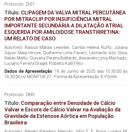
Protocolo: 2501
Título:
CLIPAGEM DA VALVA MITRAL PERCUTÂNEA
POR MITRACLIP POR INSUFICIÊNCIA MITRAL
IMPORTANTE SECUNDÁRIA A DILATAÇÃO ATRIAL
ESQUERDA POR AMILOIDOSE TRANSTIRRETINA:
UM RELATO DE CASO
Autor(es): Raissa Matias Lewinter, Camila Helena Ruffo, Juliana
Sayuri Maia Hirose, Guilherme Lima Favaro, Leonardo Izzo Silva,
Natan Melilo, Giovana Pereira Belitardo, Alexandre Lima Machado,
Luciano Ferreira Drager, Roberto Kalil Filho
Dados de Apresentação
: 19 de Junho de 2025 das 15:30:00 às
16:30:00 no MONITOR 27 - Forma de Apresentação: E-Pôster
Protocolo: 2895
Título:
Comparação entre Densidade de Cálcio
Valvar e Escore de Cálcio Valvar na Avaliação da
Gravidade da Estenose Aórtica em População
Brasileira
Autor(es): Renato Paladino Nemoto, Vitor E. E. Rosa, Lorena M.