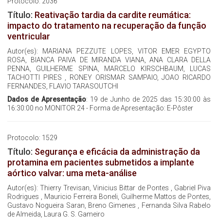
Protocolo: 2036
Título:
Reativação tardia da cardite reumática:
impacto do tratamento na recuperação da função
ventricular
Autor(es): MARIANA PEZZUTE LOPES, VITOR EMER EGYPTO
ROSA, BIANCA PAIVA DE MIRANDA VIANA, ANA CLARA DELLA
PENNA, GUILHERME SPINA, MARCELO KIRSCHBAUM, LUCAS
TACHOTTI PIRES , RONEY ORISMAR SAMPAIO, JOAO RICARDO
FERNANDES, FLAVIO TARASOUTCHI
Dados de Apresentação
: 19 de Junho de 2025 das 15:30:00 às
16:30:00 no MONITOR 24 - Forma de Apresentação: E-Pôster
Protocolo: 1529
Título:
Segurança e eficácia da administração da
protamina em pacientes submetidos a implante
aórtico valvar: uma meta-análise
Autor(es): Thierry Trevisan, Vinicius Bittar de Pontes , Gabriel Piva
Rodrigues , Mauricio Ferreira Boneli, Guilherme Mattos de Pontes,
Gustavo Nogueira Saran, Breno Gimenes , Fernanda Silva Rabelo
de Almeida, Laura G. S. Gameiro