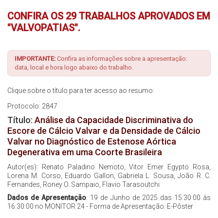
CONFIRA OS 29 TRABALHOS APROVADOS EM
Inscrições
"VALVOPATIAS".
Programação
IMPORTANTE:
Confira as informações sobre a apresentação:
Hands On
data, local e hora logo abaixo do trabalho.
Clique sobre o título para ter acesso ao resumo:
Intercardio
Protocolo: 2847
Entrevistas
Título:
Análise da Capacidade Discriminativa do
Escore de Cálcio Valvar e da Densidade de Cálcio
Valvar no Diagnóstico de Estenose Aórtica
Feira de Exposição
Degenerativa em uma Coorte Brasileira
Autor(es): Renato Paladino Nemoto, Vitor Emer Egypto Rosa,
Hospedagem
Lorena M. Corso, Eduardo Gallon, Gabriela L. Sousa, João R. C.
Fernandes, Roney O. Sampaio, Flavio Tarasoutchi
Traslado
Dados de Apresentação
: 19 de Junho de 2025 das 15:30:00 às
16:30:00 no MONITOR 24 - Forma de Apresentação: E-Pôster