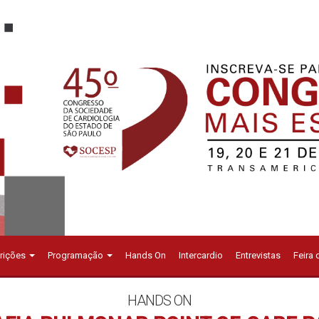
crições
Programação
Hands On
Intercardio
Entrevistas
Feira
HANDS ON