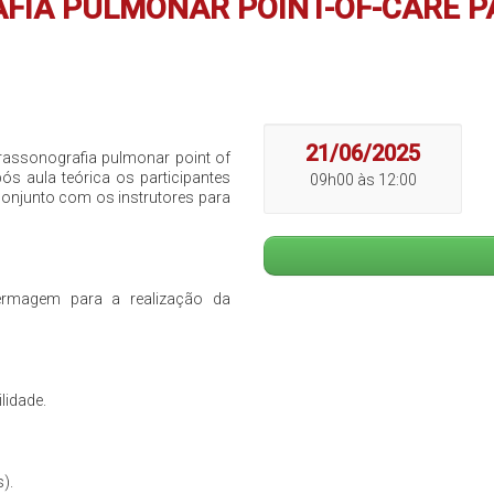
FIA PULMONAR POINT-OF-CARE P
21/06/2025
trassonografia pulmonar point of
s aula teórica os participantes
09h00 às 12:00
conjunto com os instrutores para
fermagem para a realização da
lidade.
).