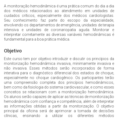
A monitoração hemodinâmica é uma prática comum do dia a dia
Inscrições
dos médicos relacionados ao atendimento em unidades de
cuidados críticos, especialmente dos médicos cardiologistas.
Seu conhecimento faz parte do escopo da especialidade,
Programação
envolvendo os departamentos de emergência, unidades de terapia
intensiva e unidades de coronariopatia aguda. Monitorar e
interpretar corretamente as diversas variáveis hemodinâmicas é
Hands On
fundamental para a boa prática médica.
Intercardio
Objetivo
Este curso tem por objetivo introduzir e discutir os princípios da
Entrevistas
monitorização hemodinâmica invasiva, minimamente invasiva e
não invasiva. Esses métodos serão incorporados de forma
interativa para o diagnóstico diferencial dos estados de choque,
Feira de Exposição
especialmente no choque cardiogênico. Os participantes terão
uma compreensão completa dos princípios hemodinâmicos,
bem como da fisiologia do sistema cardiovascular, e como esses
Hospedagem
conceitos se relacionam com a monitorização hemodinâmica.
Os alunos serão capazes de aplicar as técnicas de monitorização
hemodinâmica com confiança e competência, além de interpretar
Traslado
as informações obtidas a partir da monitorização. O objetivo
principal da oficina será de aprimorar a tomada de decisões
clínicas, ensinando a utilizar os diferentes métodos